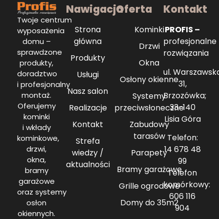
Nawigacja
Oferta
Kontakt
Twoje centrum
Strona
Kominki
PROFIS –
wyposażenia
główna
profesjonalne
domu –
Drzwi
sprawdzone
rozwiązania
Produkty
Okna
produkty,
ul. Warszawsk
doradztwo
Usługi
Osłony okienne
31,
i profesjonalny
Nasz salon
Brzozówka;
montaż.
Systemy
Oferujemy
33-140
Realizacje
przeciwsłoneczne
kominki
Lisia Góra
Kontakt
Zabudowy
i wkłady
tarasów
Telefon:
kominkowe,
Strefa
14 678 48
drzwi,
wiedzy /
Parapety
okna,
99
aktualności
Bramy garażowe
bramy
Telefon
garażowe
komórkowy:
Grille ogrodowe
oraz systemy
606 116
Domy do 35m2
osłon
904
okiennych.