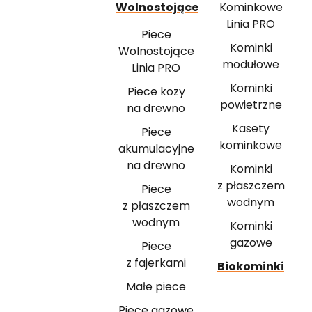
Wolnostojące
Kominkowe
Linia PRO
Piece
Kominki
Wolnostojące
modułowe
Linia PRO
Kominki
Piece kozy
powietrzne
na drewno
Kasety
Piece
kominkowe
akumulacyjne
na drewno
Kominki
z płaszczem
Piece
wodnym
z płaszczem
wodnym
Kominki
gazowe
Piece
z fajerkami
Biokominki
Małe piece
Piece gazowe