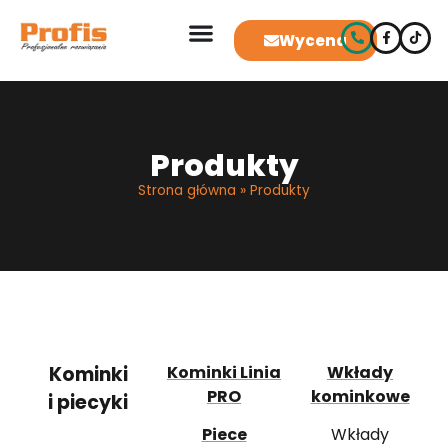
Wycena
Produkty
Strona główna
»
Produkty
Kominki
Kominki Linia
Wkłady
PRO
kominkowe
i piecyki
Piece
Wkłady