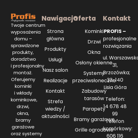
Nawigacja
Oferta
Kontakt
Twoje centrum
Strona
Kominki
PROFIS –
wyposażenia
główna
profesjonalne
domu –
Drzwi
sprawdzone
rozwiązania
Produkty
Okna
produkty,
ul. Warszawsk
doradztwo
Usługi
Osłony okienne
31,
i profesjonalny
Nasz salon
Brzozówka;
montaż.
Systemy
Oferujemy
33-140
Realizacje
przeciwsłoneczne
kominki
Lisia Góra
Kontakt
Zabudowy
i wkłady
tarasów
Telefon:
kominkowe,
Strefa
14 678 48
drzwi,
wiedzy /
Parapety
okna,
99
aktualności
Bramy garażowe
bramy
Telefon
garażowe
komórkowy:
Grille ogrodowe
oraz systemy
606 116