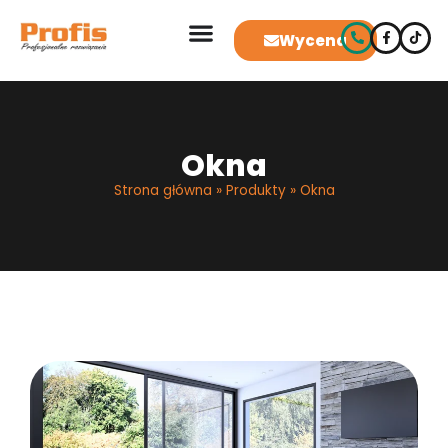
Wycena
Okna
Strona główna
»
Produkty
»
Okna