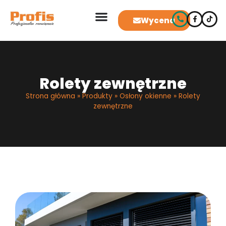
Wycena
Rolety zewnętrzne
Strona główna
»
Produkty
»
Osłony okienne
»
Rolety
zewnętrzne