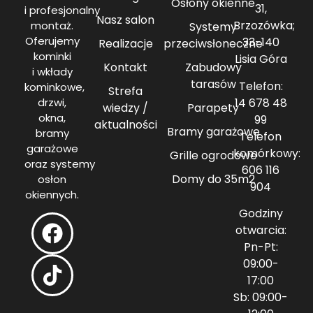
Osłony okienne
31,
i profesjonalny
Nasz salon
Brzozówka;
montaż.
Systemy
Oferujemy
33-140
Realizacje
przeciwsłoneczne
kominki
Lisia Góra
Kontakt
Zabudowy
i wkłady
tarasów
Telefon:
kominkowe,
Strefa
14 678 48
drzwi,
wiedzy /
Parapety
okna,
99
aktualności
Bramy garażowe
bramy
Telefon
garażowe
komórkowy:
Grille ogrodowe
oraz systemy
606 116
Domy do 35m2
osłon
904
okiennych.
Godziny
otwarcia:
Pn-Pt:
09:00-
17:00
Sb: 09:00-