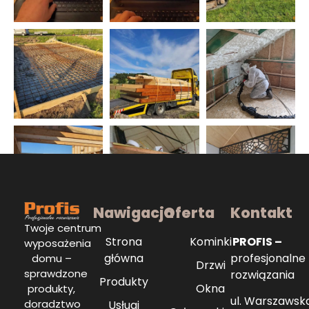
Nawigacja
Oferta
Kontakt
Twoje centrum
Strona
Kominki
PROFIS –
wyposażenia
główna
profesjonalne
domu –
Drzwi
sprawdzone
rozwiązania
Produkty
Okna
produkty,
ul. Warszawsk
doradztwo
Usługi