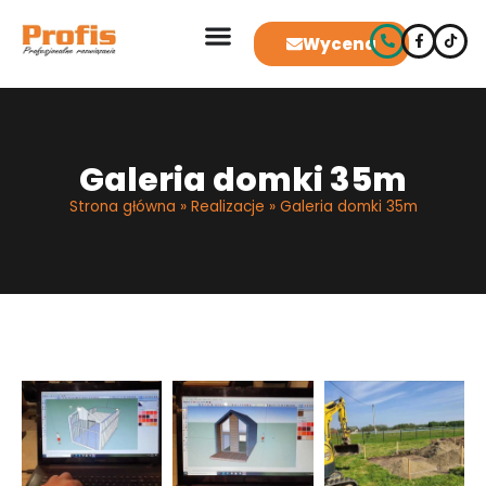
Wycena
Galeria domki 35m
Strona główna
»
Realizacje
»
Galeria domki 35m